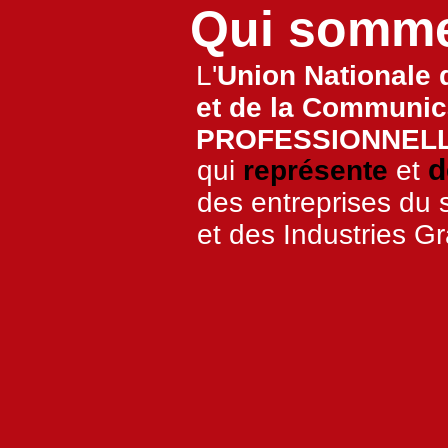
Qui somm
L'
Union Nationale 
et de la Communica
PROFESSIONNELL
d
qui
représente
et
des entreprises du s
et des Industries G