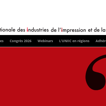
ces
Congrès 2026
Webinars
L’UNIIC en régions
Adhére