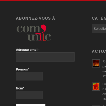
ABONNEZ-VOUS À
CATÉG
Catégori
Adresse email*
ACTUA
Ri
pa
Prénom*
me
27
Ca
Nom*
ri
ob
10