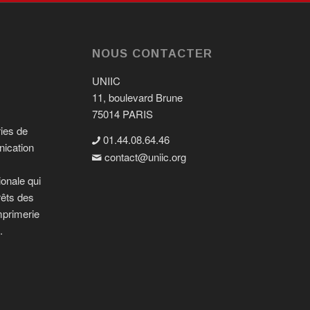
NOUS CONTACTER
UNIIC
11, boulevard Brune
75014 PARIS
ries de
01.44.08.64.46
nication
contact@uniic.org

ionale qui
rêts des
mprimerie
.