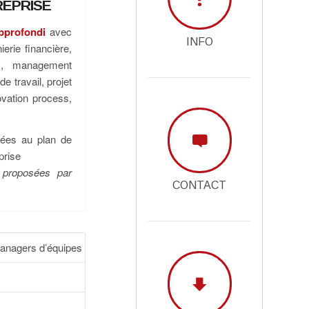
REPRISE
approfondi
avec
INFO
erie financière,
es, management
e travail, projet
ovation process,
ées au plan de
prise
 proposées par
CONTACT
 managers d’équipes