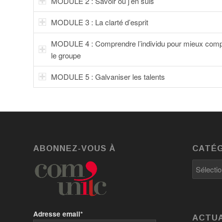
MODULE 2 : Savoir où j’en suis
MODULE 3 : La clarté d’esprit
MODULE 4 : Comprendre l’individu pour mieux com
le groupe
MODULE 5 : Galvaniser les talents
ABONNEZ-VOUS À
CATÉG
Catégori
Adresse email*
ACTUA