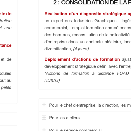
2 : CONSOLIDATION DE LA 
ntexte
Réalisation d’un diagnostic stratégique 
tretien
un expert des Industries Graphiques : ingéni
et son
commercial, emploi-formation-compétenc
des hommes, reconstitution de la collectivité d
d’entreprise dans un contexte aléatoire, inn
stance
diversification,
(4 jours)
 et de
Déploiement d’actions de formation
ajust
développement stratégique défini avec l‘entre
odules
(Actions de formation à distance FOAD
out au
l’IDICG)
 petits
Pour le chef d’entreprise, la direction, les
Pour les ateliers
Pour le service commercial