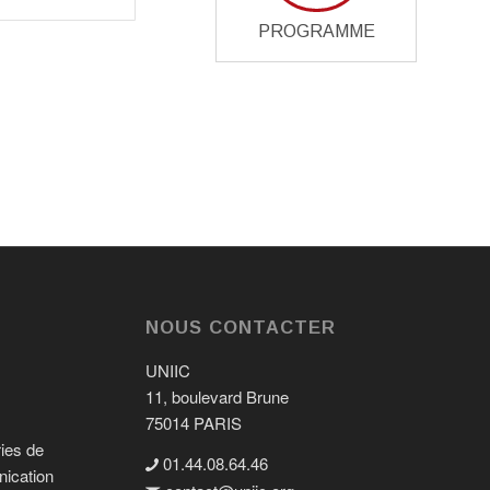
PROGRAMME
NOUS CONTACTER
UNIIC
11, boulevard Brune
75014 PARIS
ries de
01.44.08.64.46
nication