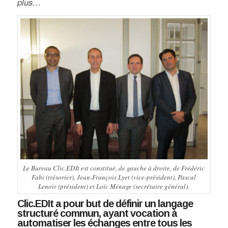
plus…
Le Bureau Clic.EDIt est constitué, de gauche à droite, de Frédéric
Fabi (trésorier), Jean-François Lyet (vice-président), Pascal
Lenoir (président) et Loïc Ménage (secrétaire général).
C
lic.EDIt
a pour but de définir un langage
structuré commun, ayant vocation à
automatiser les échanges entre tous les