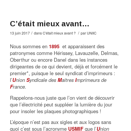
C’était mieux avant…
/
/
13 juin 2017
dans
C'était mieux avant ?
par
UNIIC
Nous sommes en
1895
et apparaissent des
patronymes comme Hérissey, Lavauzelle, Delmas,
Oberthur ou encore Danel dans les instances
dirigeantes de ce qui devient, déjà et forcément le
premier*, puisque le seul syndicat d’imprimeurs :
l’
U
nion
S
yndicale des
M
aitres
I
mprimeurs de
F
rance.
Rappelons-nous juste que l’on vient de découvrir
que l’électricité peut suppléer la lumière du jour
pour insoler les plaques photographiques !
L’époque n’est pas aux sigles et aux logos sans
quoi c’est sous l’acronyme
USMIF
que l’
U
nion