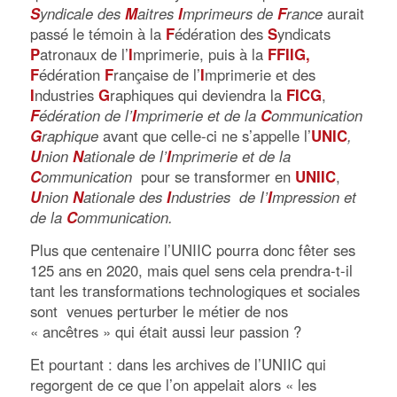
S
yndicale des
M
aitres
I
mprimeurs de
F
rance
aurait
passé le témoin à la
F
édération des
S
yndicats
P
atronaux de l’
I
mprimerie, puis à la
FFIIG,
F
édération
F
rançaise de l’
I
mprimerie et des
I
ndustries
G
raphiques qui deviendra la
FICG
,
F
édération de l’
I
mprimerie et de la
C
ommunication
G
raphique
avant que celle-ci ne s’appelle l’
UNIC
,
U
nion
N
ationale de l’
I
mprimerie et de la
C
ommunication
pour se transformer en
UNIIC
,
U
nion
N
ationale des
I
ndustries de I’
I
mpression et
de la
C
ommunication.
Plus que centenaire l’UNIIC pourra donc fêter ses
125 ans en 2020, mais quel sens cela prendra-t-il
tant les transformations technologiques et sociales
sont venues perturber le métier de nos
« ancêtres » qui était aussi leur passion ?
Et pourtant : dans les archives de l’UNIIC qui
regorgent de ce que l’on appelait alors « les