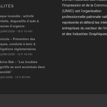
l'Impression et de la Commu
LITÉS
(UNIIC) est l’organisation
sque incendie : activité
professionnelle patronale nat
rtielle, dispositifs d’aide &
représente et défend les inté
sures d’urgence
entreprises du secteur de l’i
 juillet 2026 - 16 h 10 min
et des Industries Graphiques
nicule – Prévention des
sques, conduite à tenir &
ligations règlementaires
 juillet 2026 - 10 h 18 min
brice Bak – “Les troubles
gnitifs se sont accentués dans
 société”
 juin 2026 - 12 h 33 min