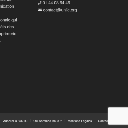
01.44.08.64.46
nication
contact@uniic.org

ionale qui
rêts des
mprimerie
.
Adhérer à l’UNIIC
Qui sommes-nous ?
Mentions Légales
Contact