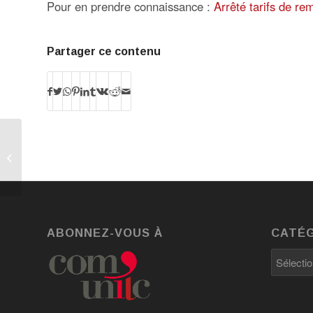
Pour en prendre connaissance :
Arrêté tarifs de r
Partager ce contenu
La Bioéconomie, une
alternative pour un
avenir durable et
intelligent
ABONNEZ-VOUS À
CATÉG
Catégori