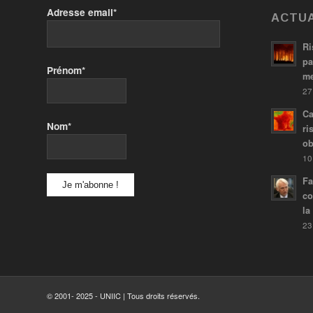
Adresse email*
ACTUA
Ri
pa
Prénom*
me
27
Ca
Nom*
ri
ob
10
Fa
co
la
23
© 2001- 2025 - UNIIC | Tous droits réservés.