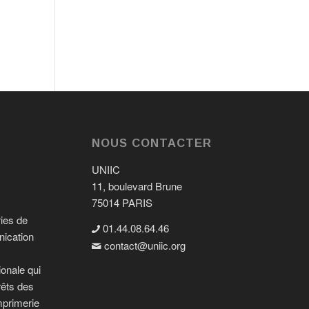
NOUS CONTACTER
UNIIC
11, boulevard Brune
75014 PARIS
ries de
01.44.08.64.46
nication
contact@uniic.org

ionale qui
rêts des
mprimerie