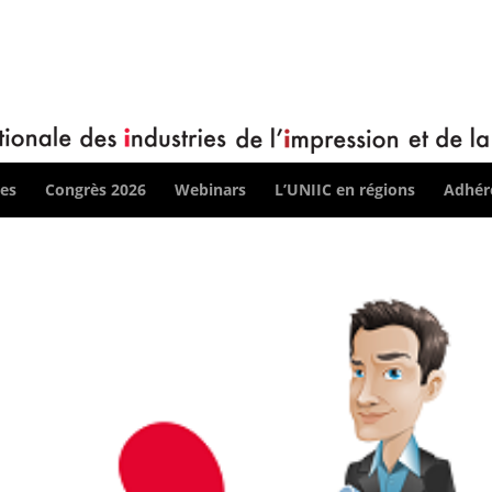
ces
Congrès 2026
Webinars
L’UNIIC en régions
Adhére