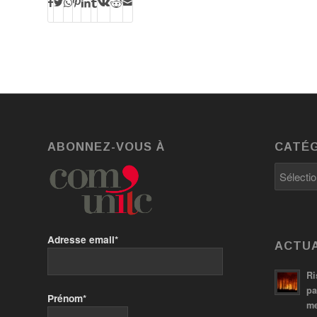
ABONNEZ-VOUS À
CATÉG
Catégori
Adresse email*
ACTUA
Ri
pa
Prénom*
me