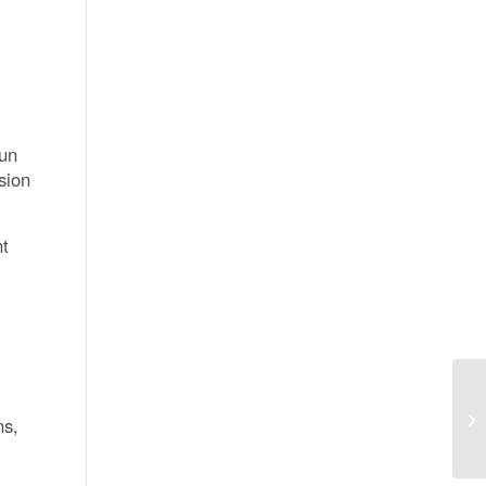
 un
sion
nt
ns,