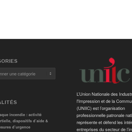
ORIES
es
L’Union Nationale des Indust
l'Impression et de la Commu
LITÉS
(UNIIC) est l’organisation
sque incendie : activité
professionnelle patronale nat
rtielle, dispositifs d’aide &
représente et défend les inté
sures d’urgence
entreprises du secteur de l’i