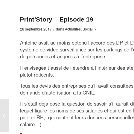
Print’Story – Episode 19
/
/
28 septembre 2017
dans
Actualités
,
Social
Antoine avait au moins obtenu l’accord des DP et DS 
système de vidéo surveillance sur les parkings de l’u
de personnes étrangères à l’entreprise.
Il envisageait aussi de l’étendre à l’intérieur des at
plutôt réticents.
Tous les devis des entreprises qu’il avait consultée
demande d’autorisation à la CNIL.
Il s’était déjà posé la question de savoir s’il aura
Grand succès pour la
lequel figure les noms de ses salariés et qui est e
Formation IDICG/SNCD
paie et RH, qui contient leurs données personnelles 
: Fondamentaux et
salaire…).
mise en œuvre...