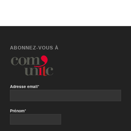
language:EN-US;}.MsoPapDefault
{mso-style-type:export-only;
margin-bottom:8.0pt; line-
height:107%;}@page
WordSection1 {size:612.0pt
792.0pt; margin:70.85pt 70.85pt
70.85pt 70.85pt; mso-header-
margin:36.0pt; mso-footer-
margin:36.0pt; mso-paper-
source:0;}div.WordSection1
ABONNEZ-VOUS À
{page:WordSection1;}–>
®
Adresse email*
Prénom*