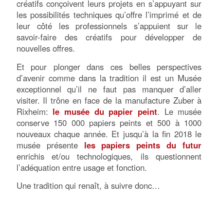
créatifs conçoivent leurs projets en s’appuyant sur
margin-top:0cm; margin-
right:0cm; margin-bottom:8.0pt;
les possibilités techniques qu’offre l’imprimé et de
margin-left:0cm; line-height:107%;
leur côté les professionnels s’appuient sur le
mso-pagination:widow-orphan;
font-size:11.0pt; font-
savoir-faire des créatifs pour développer de
family:”Calibri”,sans-serif; mso-
nouvelles offres.
ascii-font-family:Calibri; mso-ascii-
theme-font:minor-latin; mso-
Et pour plonger dans ces belles perspectives
fareast-font-family:Calibri; mso-
fareast-theme-font:minor-latin;
d’avenir comme dans la tradition il est un Musée
mso-hansi-font-family:Calibri;
exceptionnel qu’il ne faut pas manquer d’aller
mso-hansi-theme-font:minor-latin;
mso-bidi-font-family:”Times New
visiter. Il trône en face de la manufacture Zuber à
Roman”; mso-bidi-theme-
Rixheim:
le musée du papier peint
. Le musée
font:minor-bidi; mso-fareast-
language:EN-US;}.MsoChpDefault
conserve 150 000 papiers peints et 500 à 1000
{mso-style-type:export-only; mso-
nouveaux chaque année. Et jusqu’à la fin 2018 le
default-props:yes; font-
musée présente
les papiers peints du futur
family:”Calibri”,sans-serif; mso-
ascii-font-family:Calibri; mso-ascii-
enrichis et/ou technologiques, ils questionnent
theme-font:minor-latin; mso-
l’adéquation entre usage et fonction.
fareast-font-family:Calibri; mso-
fareast-theme-font:minor-latin;
mso-hansi-font-family:Calibri;
Une tradition qui renaît, à suivre donc…
mso-hansi-theme-font:minor-latin;
mso-bidi-font-family:”Times New
Roman”; mso-bidi-theme-
font:minor-bidi; mso-fareast-