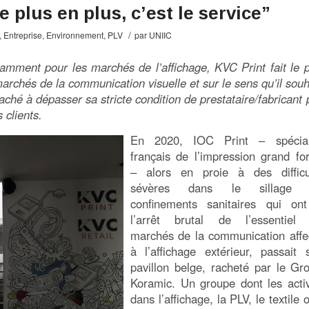
 plus en plus, c’est le service”
/
,
Entreprise
,
Environnement
,
PLV
par
UNIIC
amment pour les marchés de l’affichage, KVC Print fait le p
marchés de la communication visuelle et sur le sens qu’il souh
taché à dépasser sa stricte condition de prestataire/fabricant 
clients.
En 2020, IOC Print – spécial
français de l’impression grand fo
– alors en proie à des difficu
sévères dans le sillage 
confinements sanitaires qui on
l’arrêt brutal de l’essentiel
marchés de la communication affe
à l’affichage extérieur, passait 
pavillon belge, racheté par le Gr
Koramic. Un groupe dont les activ
dans l’affichage, la PLV, le textile 