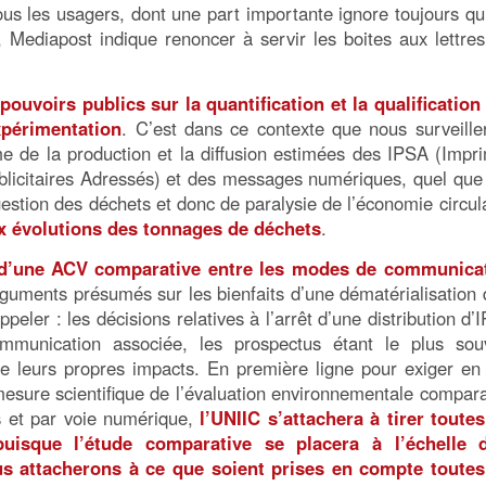
us les usagers, dont une part importante ignore toujours qu’
 Mediapost indique renoncer à servir les boites aux lettres
pouvoirs publics sur la quantification et la qualification
périmentation
. C’est dans ce contexte que nous surveille
ume de la production et la diffusion estimées des IPSA (Impr
blicitaires Adressés) et des messages numériques, quel que 
stion des déchets et donc de paralysie de l’économie circula
ux évolutions des tonnages de déchets
.
n d’une ACV comparative entre les modes de communica
arguments présumés sur les bienfaits d’une dématérialisation 
peler : les décisions relatives à l’arrêt d’une distribution d’
mmunication associée, les prospectus étant le plus sou
de leurs propres impacts. En première ligne pour exiger en
esure scientifique de l’évaluation environnementale compara
s et par voie numérique,
l’UNIIC s’attachera à tirer toutes
puisque l’étude comparative se placera à l’échelle 
s attacherons à ce que soient prises en compte toutes