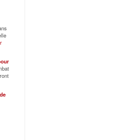
ans
lle
r
pour
mbat
ront
 de