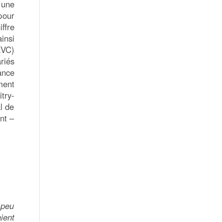
 une
pour
ffre
insi
KVC)
riés
ance
ment
try-
l de
nt –
 peu
ient