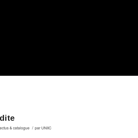
dite
/
ectus & catalogue
par
UNIIC