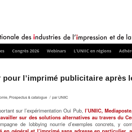
ces
Congrès 2026
Webinars
L’UNIIC en régions
Adhére
our l’imprimé publicitaire après l
/
omie
,
Prospectus & catalogue
par
UNIIC
portant sur l’expérimentation Oui Pub,
l’UNIIC, Mediaposte
vailler sur des solutions alternatives au travers du Ce
mpagne de lobbying nourrie d’exemples concrets, y com
 en général et l’imprimé sans adresse en particulier, a