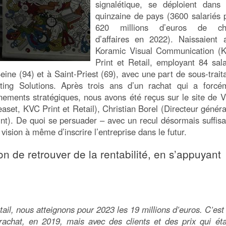
signalétique, se déploient dans
quinzaine de pays (3600 salariés 
620 millions d’euros de chi
d’affaires en 2022). Naissaient a
Koramic Visual Communication (
Print et Retail, employant 84 sala
Seine (94) et à Saint-Priest (69), avec une part de sous-trait
ting Solutions. Après trois ans d’un rachat qui a forcé
ements stratégiques, nous avons été reçus sur le site de Vi
set, KVC Print et Retail), Christian Borel (Directeur généra
int). De quoi se persuader – avec un recul désormais suffisa
ision à même d’inscrire l’entreprise dans le futur.
on de retrouver de la rentabilité, en s’appuyant
etail, nous atteignons pour 2023 les 19 millions d’euros. C’est
 rachat, en 2019, mais avec des clients et des prix qui éta