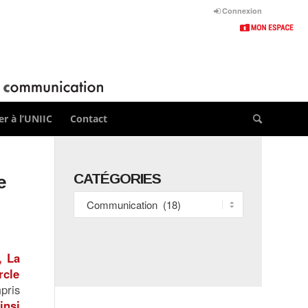
Connexion
r à l’UNIIC
Contact
CATÉGORIES
e
Catégories
, La
rcle
pris
insi