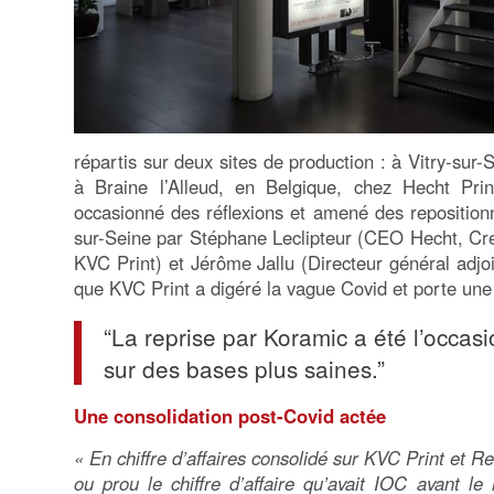
répartis sur deux sites de production : à Vitry-sur-
à Braine l’Alleud, en Belgique, chez Hecht Prin
occasionné des réflexions et amené des repositionn
sur-Seine par Stéphane Leclipteur (CEO Hecht, Crea
KVC Print) et Jérôme Jallu (Directeur général adjo
que KVC Print a digéré la vague Covid et porte une v
“La reprise par Koramic a été l’occasi
sur des bases plus saines.”
Une consolidation post-Covid actée
« En chiffre d’affaires consolidé sur KVC Print et R
ou prou le chiffre d’affaire qu’avait IOC avant le