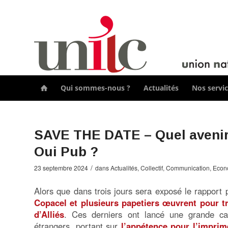
Qui sommes-nous ?
Actualités
Nos servi

SAVE THE DATE – Quel avenir p
Oui Pub ?
/
23 septembre 2024
dans
Actualités
,
Collectif
,
Communication
,
Econ
Alors que dans trois jours sera exposé le rapport 
Copacel et plusieurs papetiers œuvrent pour tra
d’Alliés
. Ces derniers ont lancé une grande ca
étrangers, portant sur
l’appétence pour l’imprimé