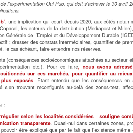
de l’expérimentation Oui Pub, qui doit s’achever le 30 avril 2
lications.
ub’
, une implication qui court depuis 2020, aux côtés notam
pacel, les acteurs de la distribution (Mediapost et Milee),
tion Générale de l’Emploi et du Développement Durable (IGE
ctif : dresser des constats intermédiaires, quantifier de prem
et, le cas échéant, faire entendre nos réserves.
oints (conséquences socioéconomiques attachées au secteur él
érimentation etc.). Pour ce faire
, nous avons adress
ositionnés sur ces marchés, pour quantifier au mieux
s plus exposés
. Etant entendu que les conséquences en 
 s’en trouvant reconfigurés au-delà des zones-test, affec
r :
rrégulier selon les localités considérées – souligne com
nication transparente
. Quasi-nul dans certaines zones, pr
 pouvoir être expliqué que par le fait que l’existence même 