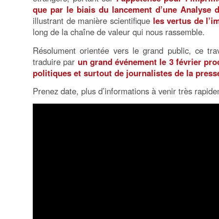
que par le biais du lancement d’une Analyse d
illustrant de manière scientifique
les vertus de l’i
long de la chaîne de valeur qui nous rassemble.
Résolument orientée vers le grand public, ce tra
traduire par
un grand événement le 3 février proc
politiques et surtout de journalistes de la pres
Prenez date, plus d’informations à venir très rapid