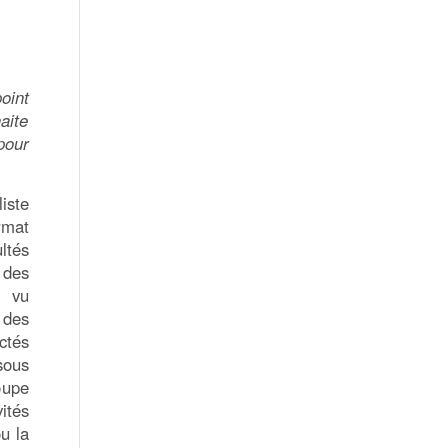
oint
aite
pour
iste
rmat
ltés
des
t vu
 des
ctés
sous
oupe
ités
ou la