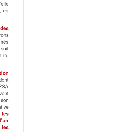
elle
, en
 des
rons
imés
soit
ire,
tion
dont
IPSA
vent
 son
tive
 les
d’un
 les