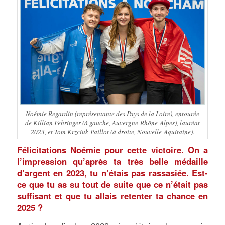
Noémie Regardin (représentante des Pays de la Loire), entourée
de Killian Fehringer (à gauche, Auvergne-Rhône-Alpes), lauréat
2023, et Tom Krzciuk-Paillot (à droite, Nouvelle-Aquitaine).
Félicitations Noémie pour cette victoire. On a
l’impression qu’après ta très belle médaille
d’argent en 2023, tu n’étais pas rassasiée. Est-
ce que tu as su tout de suite que ce n’était pas
suffisant et que tu allais retenter ta chance en
2025 ?