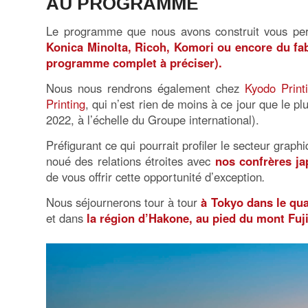
AU PROGRAMME
Le programme que nous avons construit vous pe
Konica Minolta, Ricoh, Komori ou encore du fab
programme complet à préciser).
Nous nous rendrons également chez
Kyodo Print
Printing
, qui n’est rien de moins à ce jour que le
2022, à l’échelle du Groupe international).
Préfigurant ce qui pourrait profiler le secteur graphi
noué des relations étroites avec
nos confrères ja
de vous offrir cette opportunité d’exception
.
Nous séjournerons tour à tour
à Tokyo dans le qua
et dans
la région d’Hakone, au pied du mont Fuj