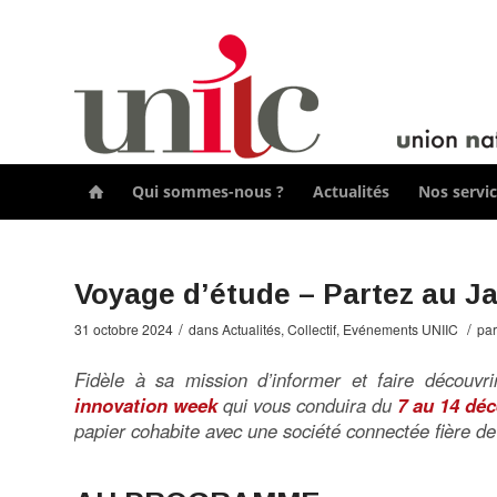
Qui sommes-nous ?
Actualités
Nos servi

Voyage d’étude – Partez au Ja
/
/
31 octobre 2024
dans
Actualités
,
Collectif
,
Evénements UNIIC
pa
Fidèle à sa mission d’informer et faire découvr
innovation week
qui vous conduira du
7 au 14 dé
papier cohabite avec une société connectée fière de 