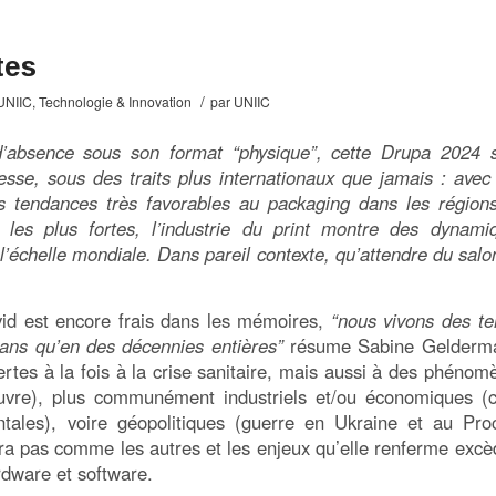
tes
/
UNIIC
,
Technologie & Innovation
par
UNIIC
 d’absence sous son format “physique”, cette Drupa 2024 s
sse, sous des traits plus internationaux que jamais : avec
s tendances très favorables au packaging dans les région
es plus fortes, l’industrie du print montre des dynami
l’échelle mondiale. Dans pareil contexte, qu’attendre du salo
vid est encore frais dans les mémoires,
“nous vivons des t
 ans qu’en des décennies entières”
résume Sabine Gelderm
ertes à la fois à la crise sanitaire, mais aussi à des phénom
uvre), plus communément industriels et/ou économiques (c
entales), voire géopolitiques (guerre en Ukraine et au Pro
era pas comme les autres et les enjeux qu’elle renferme excè
rdware et software.