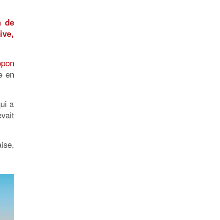
n de
ive,
ppon
e en
qui a
vait
ise,