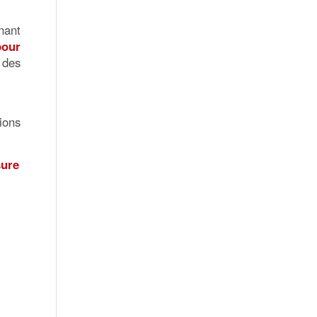
nant
pour
 des
ions
sure