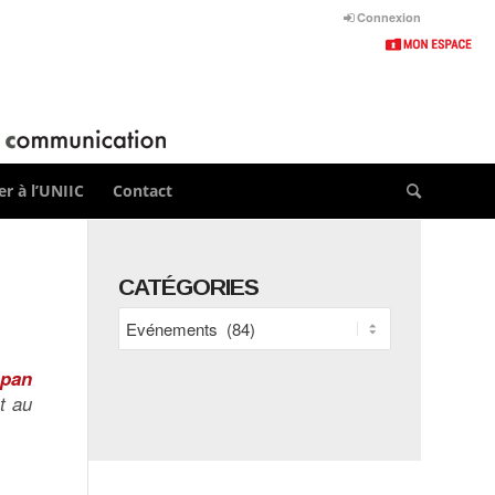
Connexion
r à l’UNIIC
Contact
CATÉGORIES
Catégories
apan
t au