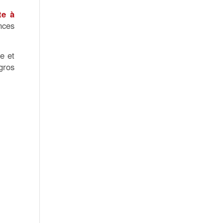
te à
nces
e et
gros