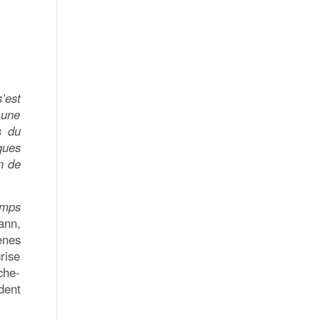
’est
 une
s du
ques
n de
emps
ann,
ènes
rise
che-
dent