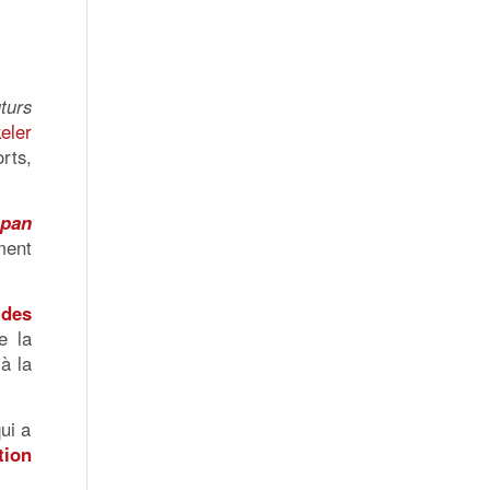
turs
eler
rts,
apan
ment
 des
e la
à la
qui a
tion