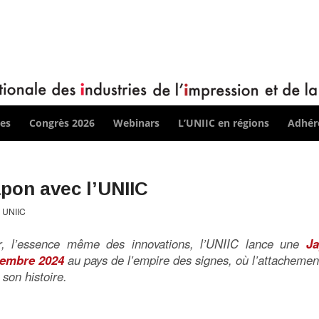
ces
Congrès 2026
Webinars
L’UNIIC en régions
Adhére
pon avec l’UNIIC
r
UNIIC
ir, l’essence même des innovations, l’UNIIC lance une
J
cembre 2024
au pays de l’empire des signes, où l’attachemen
son histoire.