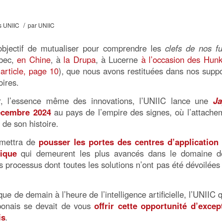
/
 UNIIC
par
UNIIC
objectif de mutualiser pour comprendre les
clefs de nos fu
ébec,
en Chine
, à
la Drupa
, à Lucerne
à l’occasion des Hunk
 article, page 10
), que nous avons restituées dans nos suppo
oires.
ir, l’essence même des innovations, l’UNIIC lance une
J
écembre 2024
au pays de l’empire des signes, où l’attache
 de son histoire.
rmettra de
pousser les portes des centres d’application
ique
qui demeurent les plus avancés dans le domaine d
s processus dont toutes les solutions n’ont pas été dévoilées 
que de demain à l’heure de l’intelligence artificielle, l’UNIIC 
aponais se devait de vous
offrir cette opportunité d’excep
is
.