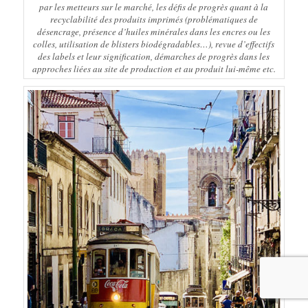
par les metteurs sur le marché, les défis de progrès quant à la
recyclabilité des produits imprimés (problématiques de
désencrage, présence d’huiles minérales dans les encres ou les
colles, utilisation de blisters biodégradables…), revue d’effectifs
des labels et leur signification, démarches de progrès dans les
approches liées au site de production et au produit lui-même etc.